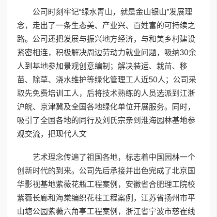
公司时刻牢记“绿水青山，就是金山银山”发展理
念，走出了一条生态美、产业兴、百姓富的可持续之
路。公司还把发展与振兴地方经济，与和美乡村建设
紧密相连，积极解决周边劳动力就业问题，吸纳30余
人到基地参加景观创意编制；解决装运、栽苗、移
苗、除草、浇水维护等绿化管理工人近50人；公司采
取先免费培训工人，后将技术熟练的人员选派到江浙
沪皖、京津冀及全国各地绿化单位开展服务。同时，
吸引了全国各地的同行及刘氏宗亲到淮海园林基地参
观交流，把现代人文
艺术理念传遍了祖国各地，标志着中国园林一个
创新时代的到来。公司先后承接并出色完成了北京国
华影视基地紫薇花瓶工程案例，安徽省合肥理工院校
紫薇长廊和海棠编织花柱工程案例，江苏省扬州市平
山塘公园紫薇六角亭工程案例，浙江省宁波市慈崔线