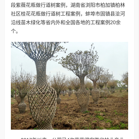
段紫薇花瓶做行道树案例，湖南省浏阳市柏加镇柏林
社区桂花花瓶做行道树工程案例，蚌埠市固镇县浍河
沿线苗木绿化等省内外和全国各地的工程案例20余
个。