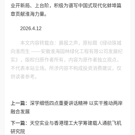
业开新局、上台阶，积极为谱写中国式现代化蚌埠篇
章贡献淮海力量。
2026.4.12
本文内容转载自：晨报之声，原标题《绿动珠城
向淮而生 ——安徽淮海园林绿化工程有限公司发展纪
实》，版权归原作者所有，内容为原作者独立观点，
不代表本站立场。所涉内容不构成投资消费建议，仅
供读者参考。
上一篇：
深学细悟四点重要讲话精神 以实干推动两岸
融合发展
下一篇：
天空实业与香港理工大学筹建载人通航飞机
研究院