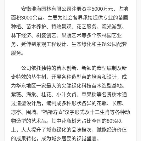
安徽淮海园林有限公司注册资金5000万元，占地
面积3000余亩。主要为社会各界承接提供专业的苗圃
种植、苗木养护、特效景观、花艺服务、观光游览、
林下经济、树姿创艺、果蔬艺术等多个农林园艺业
务，延伸到景观工程设计、生态绿化和主题公园配套
服务。
公司依托独特的苗木创新、新颖的造型编制及新
奇特效的丛生树，开展各种造型苗的培育和设计，成
为华东地区一家最大的尖端绿化科技苗木造型基地。
紫薇、海棠、桂花、小叶女贞、苹果树等名贵树木通
过造型设计后，编制成多种形状各异的花瓶、长廊、
凉亭、围墙、“福禄寿喜”汉字形式及十二生肖等各种动
物造型的艺术品。其中花瓶树艺占比全国的80%以
上，大大提升了城市绿化的品味档次，赋能经济价值
的成果转化，成为城乡居民的视觉盛宴。