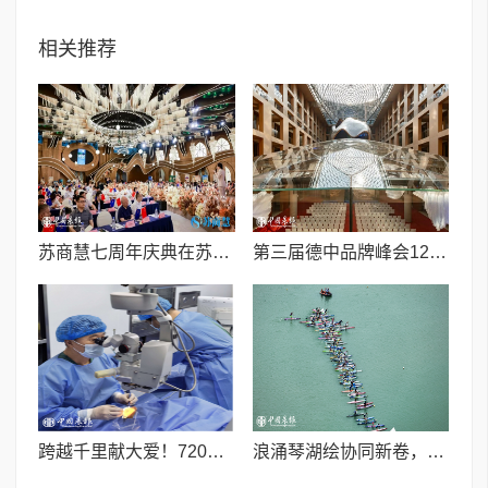
相关推荐
苏商慧七周年庆典在苏州隆重举行 七大联创共启发展新篇章
第三届德中品牌峰会12月将在柏林举办，聚焦人工智能时代品牌全球化发展
跨越千里献大爱！720光明行助力喀什150名白内障老人重获清晰视界
浪涌琴湖绘协同新卷，桨连四城启发展新篇