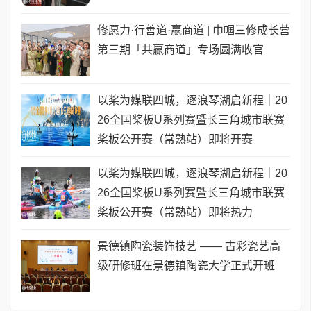
修愿力·行善道·赢商道 | 巾帼三修成长营
第三期「共赢商道」专场圆满收官
以桨为媒联四城，逐浪琴湖启新程｜20
26全国桨板U系列赛暨长三角城市联赛
桨板公开赛（常熟站）即将开赛
以桨为媒联四城，逐浪琴湖启新程｜20
26全国桨板U系列赛暨长三角城市联赛
桨板公开赛（常熟站）即将热力
景德镇陶瓷装饰技艺 —— 古彩瓷艺高
级研修班在景德镇陶瓷大学正式开班